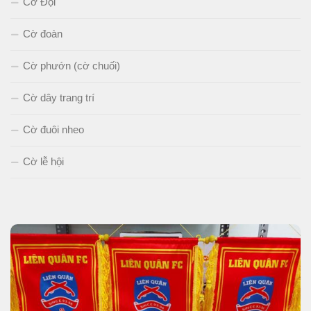
Cờ Đội
Cờ đoàn
Cờ phướn (cờ chuối)
Cờ dây trang trí
Cờ đuôi nheo
Cờ lễ hội