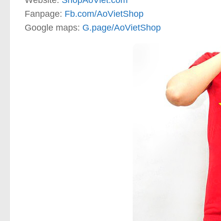
Website:
ShopAoViet.com
Fanpage:
Fb.com/AoVietShop
Google maps:
G.page/AoVietShop