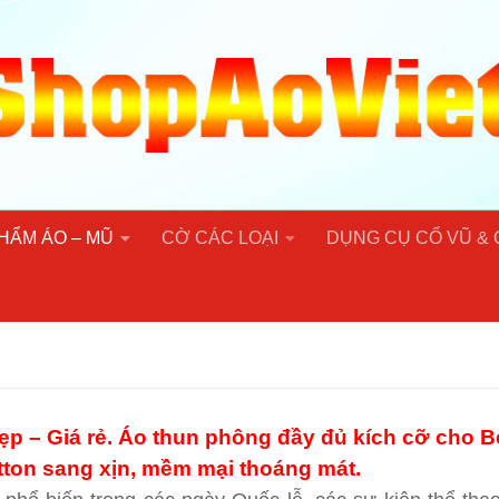
HẨM ÁO – MŨ
CỜ CÁC LOẠI
DỤNG CỤ CỔ VŨ &
p – Giá rẻ. Áo thun phông đầy đủ kích cỡ cho B
otton sang xịn, mềm mại thoáng mát.