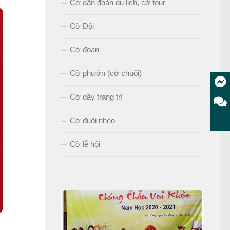
Cờ dẫn đoàn du lịch, cờ tour
Cờ Đội
Cờ đoàn
Cờ phướn (cờ chuối)
Cờ dây trang trí
Cờ đuôi nheo
Cờ lễ hội