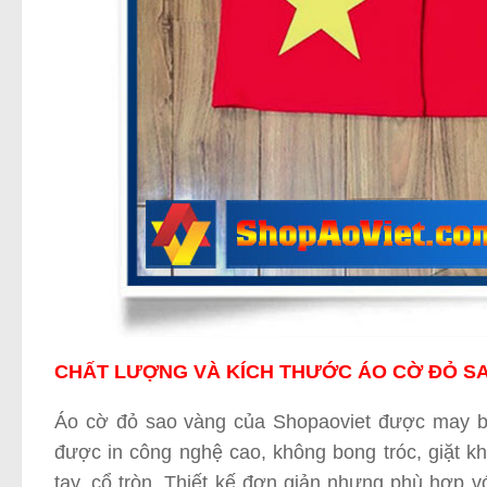
CHẤT LƯỢNG VÀ KÍCH THƯỚC ÁO CỜ ĐỎ S
Áo cờ đỏ sao vàng của Shopaoviet được may bằn
được in công nghệ cao, không bong tróc, giặt 
tay, cổ tròn. Thiết kế đơn giản nhưng phù hợp v