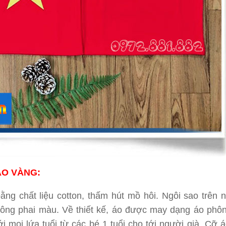
AO VÀNG:
g chất liệu cotton, thấm hút mồ hôi. Ngôi sao trên 
không phai màu. Về thiết kế, áo được may dạng áo phô
ới mọi lứa tuổi từ các bé 1 tuổi cho tới người già. Cỡ 