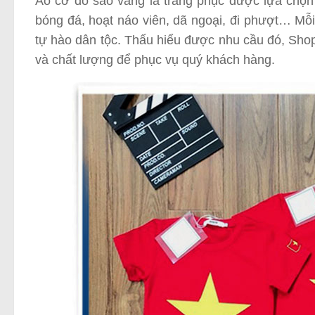
Áo cờ đỏ sao vàng là trang phục được lựa chọn 
bóng đá, hoạt náo viên, dã ngoại, đi phượt… Mỗi
tự hào dân tộc. Thấu hiểu được nhu cầu đó, Sho
và chất lượng để phục vụ quý khách hàng.