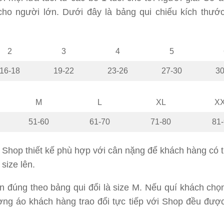
 cho người lớn. Dưới đây là bảng qui chiếu kích thướ
2
3
4
5
16-18
19-22
23-26
27-30
30
M
L
XL
X
51-60
61-70
71-80
81
c Shop thiết kế phù hợp với cân nặng để khách hàng có 
size lên.
 đúng theo bảng qui đổi là size M. Nếu quí khách chọn
ượng áo khách hàng trao đổi tực tiếp với Shop đều được