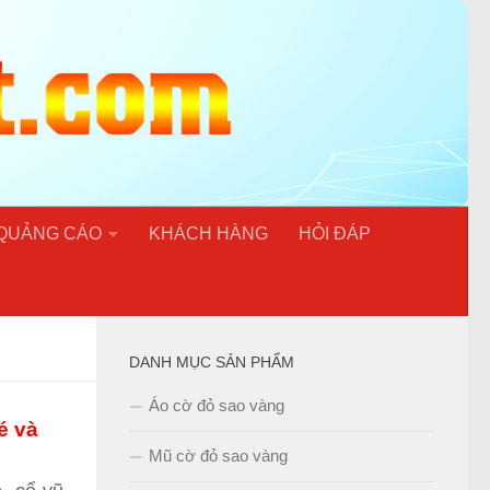
 QUẢNG CÁO
KHÁCH HÀNG
HỎI ĐÁP
DANH MỤC SẢN PHẨM
Áo cờ đỏ sao vàng
é và
Mũ cờ đỏ sao vàng