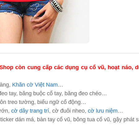
Shop còn cung cấp các dụng cụ cổ vũ, hoạt náo, 
vàng,
Khăn cờ Việt Nam
…
đeo tay, băng buộc cổ tay, băng đeo chéo…
ôn treo tường, biểu ngữ cổ động…
hướn,
cờ dây trang trí
, cờ đuôi nheo,
cờ lưu niệm
…
Sticker dán má, bàn tay cổ vũ, bông tua cổ vũ, gậy phát