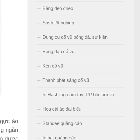
Băng đeo chéo
Sash tốt nghiệp
Dụng cụ cổ vũ bóng đá, sự kiện
Bóng đập cổ vũ
Kèn cổ vũ
Thanh phát sáng cổ vũ
In HashTag cầm tay, PP bồi formex
Hoa cài áo đại biểu
ngực áo
Standee quảng cáo
ng ngắn
In bạt quảng cáo
áo được