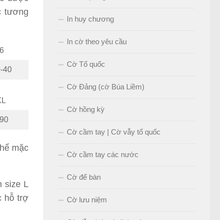
c tương
In huy chương
In cờ theo yêu cầu
6
Cờ Tổ quốc
-40
Cờ Đảng (cờ Búa Liềm)
XL
Cờ hồng kỳ
-90
Cờ cầm tay | Cờ vẫy tổ quốc
thể mặc
Cờ cầm tay các nước
Cờ để bàn
 size L
 hỗ trợ
Cờ lưu niệm