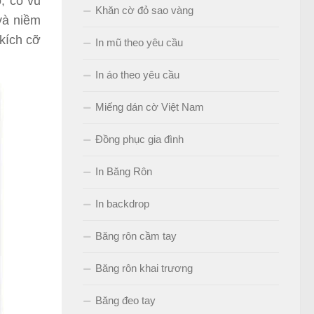
, cổ vũ
Khăn cờ đỏ sao vàng
và niềm
kích cỡ
In mũ theo yêu cầu
In áo theo yêu cầu
Miếng dán cờ Việt Nam
Đồng phục gia đình
In Băng Rôn
In backdrop
Băng rôn cầm tay
Băng rôn khai trương
Băng đeo tay