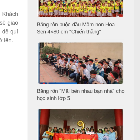
. Khách
sẽ giao
Băng rôn buộc đầu Mầm non Hoa
 để quí
Sen 4×80 cm “Chiến thắng”
ở lên.
Băng rôn “Mãi bên nhau bạn nhá” cho
học sinh lớp 5