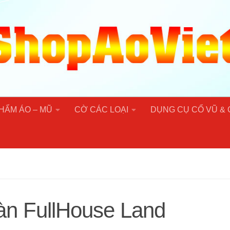
HẨM ÁO – MŨ
CỜ CÁC LOẠI
DỤNG CỤ CỔ VŨ &
àn FullHouse Land