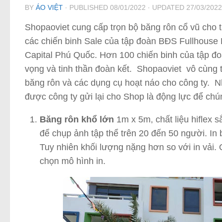
BY
ÁO VIỆT
· PUBLISHED
08/01/2022
· UPDATED
27/03/2022
Shopaoviet cung cấp trọn bộ băng rôn cổ vũ cho 
các chiến binh Sale của tập đoàn BĐS Fullhouse 
Capital Phú Quốc. Hơn 100 chiến binh của tập đ
vọng và tinh thần đoàn kết. Shopaoviet vô cùng t
băng rôn và các dụng cụ hoạt náo cho công ty. N
được công ty gửi lại cho Shop là động lực để chún
Băng rôn khổ lớn
1m x 5m, chất liệu hiflex s
để chụp ảnh tập thể trên 20 đến 50 người. In 
Tuy nhiên khối lượng nặng hơn so với in vải.
chọn mô hình in.