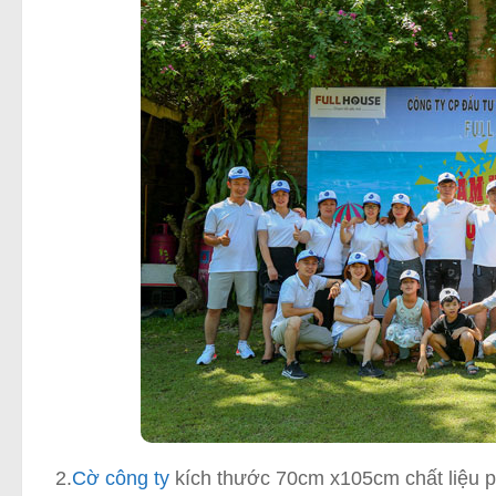
2.
Cờ công ty
kích thước 70cm x105cm chất liệu phi