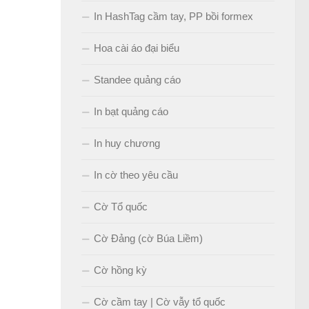
In HashTag cầm tay, PP bồi formex
Hoa cài áo đại biểu
Standee quảng cáo
In bạt quảng cáo
In huy chương
In cờ theo yêu cầu
Cờ Tổ quốc
Cờ Đảng (cờ Búa Liềm)
Cờ hồng kỳ
Cờ cầm tay | Cờ vẫy tổ quốc