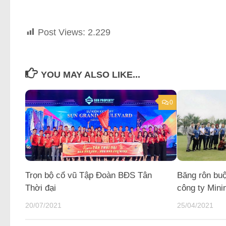
Post Views:
2.229
YOU MAY ALSO LIKE...
0
Trọn bộ cổ vũ Tập Đoàn BĐS Tân
Băng rôn bu
Thời đại
công ty Mini
20/07/2021
25/04/2021