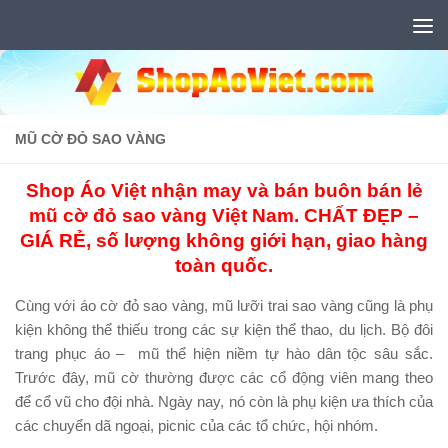
Skip to content
MŨ CỜ ĐỎ SAO VÀNG
Shop Áo Việt nhận may và bán buôn bán lẻ
mũ cờ đỏ sao vàng Việt Nam. CHẤT ĐẸP –
GIÁ RẺ, số lượng không giới hạn, giao hàng
toàn quốc.
Cùng với áo cờ đỏ sao vàng, mũ lưỡi trai sao vàng cũng là phụ
kiện không thể thiếu trong các sự kiện thể thao, du lịch. Bộ đôi
trang phục áo – mũ thể hiện niềm tự hào dân tộc sâu sắc.
Trước đây, mũ cờ thường được các cổ động viên mang theo
để cổ vũ cho đội nhà. Ngày nay, nó còn là phụ kiện ưa thích của
các chuyển dã ngoại, picnic của các tổ chức, hội nhóm.