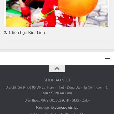
3a1 tiểu học Kim Liên
SHOP ÁO VIỆT
Địa chỉ: Số 9 ngõ 96 Đê La Thành (nhỏ) - Đống Đa - Hà Nội (ngay mặt
sau số 338 Xã Đàn)
Điện thoại: 0972.881.882 (Call - SMS - Zalo)
Fanpage:
fb.com/aovietshop