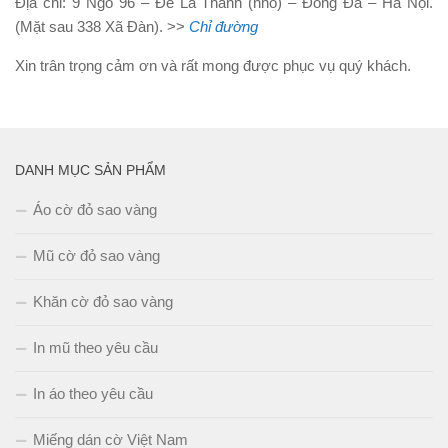
Địa chỉ: 9 Ngõ 96 – Đê La Thành (nhỏ) – Đống Đa – Hà Nội.
(Mặt sau 338 Xã Đàn). >>
Chỉ đường
Xin trân trọng cảm ơn và rất mong được phục vụ quý khách.
DANH MỤC SẢN PHẨM
Áo cờ đỏ sao vàng
Mũ cờ đỏ sao vàng
Khăn cờ đỏ sao vàng
In mũ theo yêu cầu
In áo theo yêu cầu
Miếng dán cờ Việt Nam