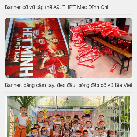
Banner cổ vũ tập thể A9, THPT Mạc Đĩnh Chi
Banner, băng cầm tay, đeo đầu, bóng đập cổ vũ Bia Việt