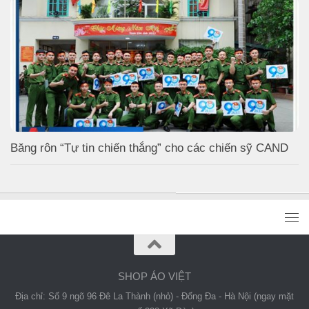
Băng rôn “Tự tin chiến thắng” cho các chiến sỹ CAND
SHOP ÁO VIỆT
Địa chỉ: Số 9 ngõ 96 Đê La Thành (nhỏ) - Đống Đa - Hà Nội (ngay mặt